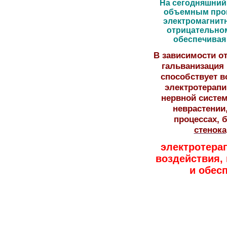
На сегодняшний 
объемным пров
электромагнит
отрицательном
обеспечивая
В зависимости о
гальванизация
способствует в
электротерапи
нервной систем
неврастении
процессах, 
стенок
электротера
воздействия
,
и обес