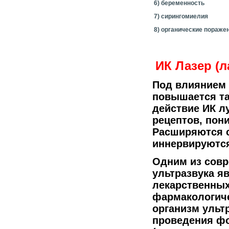
6) беременность
7) сирингомиелия
8) органические пораже
ИК Лазер (л
Под влиянием 
повышается та
действие ИК л
рецептов, пон
Расширяются с
иннервируются
Одним из совр
ультразвука я
лекарственных
фармакологиче
организм ульт
проведения ф