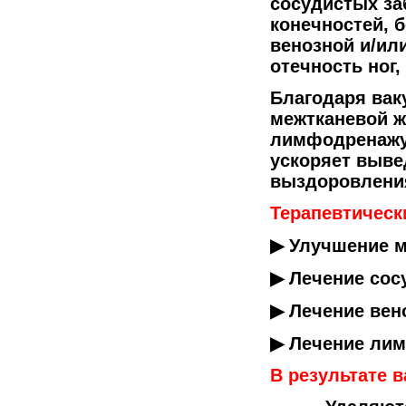
сосудистых за
конечностей, 
венозной и/ил
отечность ног
Благодаря вак
межтканевой ж
лимфодренажу,
ускоряет выве
выздоровлен
Терапевтичес
▶ Улучшение м
▶ Лечение сос
▶ Лечение вен
▶ Лечение лим
В результате 