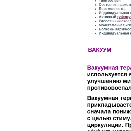
Тромбоз вен;
Состояния наркот
Беременность;
Индивидуальная 
Активный
туберку
Рассеянный склер
Мочекаменная и ж
Болезнь Паркинсо
Индивидуальная 
ВАКУУМ
Вакуумная тер
используется 
улучшению ми
противовоспал
Вакуумная тера
прикладываетс
сначала пониж
с целью стиму
циркуляции. П