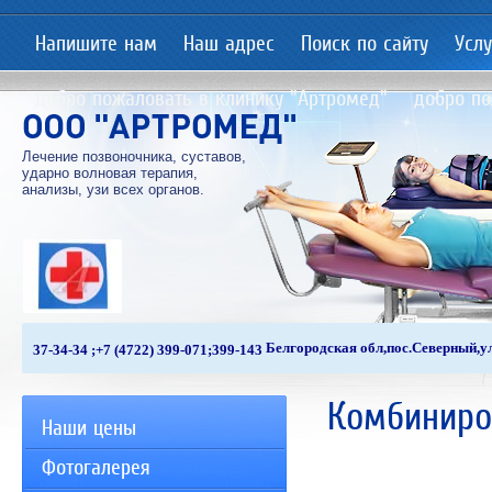
Напишите нам
Наш адрес
Поиск по сайту
Услу
добро пожаловать в клинику "Артромед"
добро по
Лечение позвоночника, суставов,
ударно волновая терапия,
анализы, узи всех органов.
Белгородская обл,пос.Северный,ул
37-34-34 ;+7 (4722) 399-071;399-143
Комбиниро
Наши цены
Фотогалерея