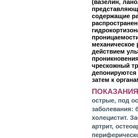
(вазелин, лан
представляющи
содержащие ра
распространен
гидрокортизон
проницаемости
механическое 
действием уль
проникновения
чрескожный тр
депонируются 
затем к органа
ПОКАЗАНИЯ
острые, под о
заболевания: б
холецистит. З
артрит, остео
периферическо