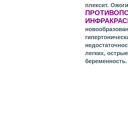
плексит. Ожог
ПРОТИВОПО
ИНФРАКРА
новообразован
гипертоническа
недостаточност
легких, остры
беременность