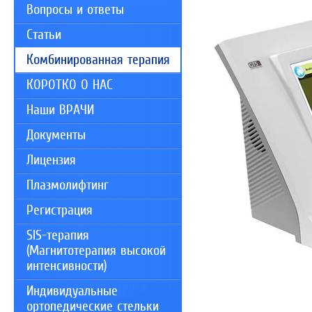
Вопросы и ответы
Статьи
Комбинированная терапия
КОРОТКО О НАС
Наши ВРАЧИ
Документы
Лицензия
Плазмолифтинг
Регистрация
SIS-терапия
(Магнитотерапия высокой
интенсивности)
Индивидуальные
ортопедические стельки