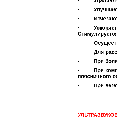
· Удаляются 
· Улучшается
· Исчезают 
· Ускоряетс
Стимулируетс
· Осуществл
· Для рассас
· При болях 
· При компле
поясничного о
· При вегето
УЛЬТРАЗВУКО