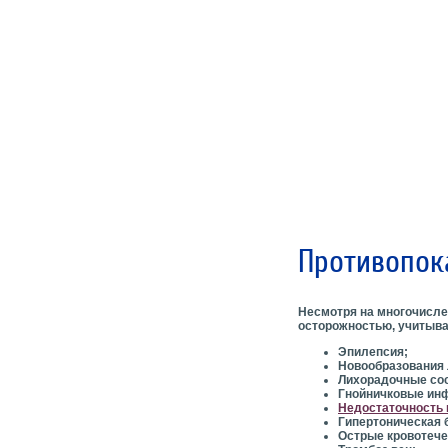
Противопок
Несмотря на многочисл
осторожностью, учитыва
Эпилепсия;
Новообразования 
Лихорадочные сос
Гнойничковые ин
Недостаточность
Гипертоническая 
Острые кровотече