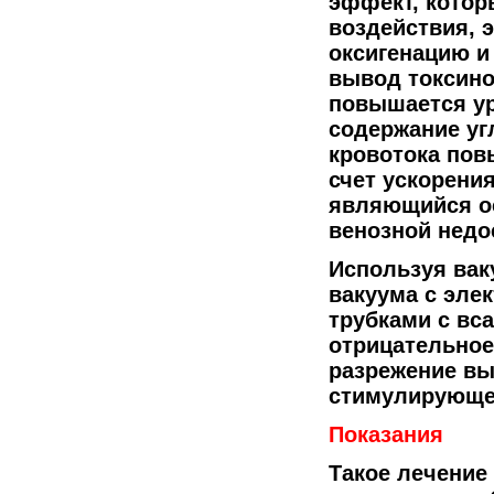
эффект, котор
воздействия, 
оксигенацию и
вывод токсино
повышается ур
содержание уг
кровотока пов
счет ускорения
являющийся ос
венозной недо
Используя вак
вакуума с эле
трубками с вс
отрицательное
разрежение вы
стимулирующее
Показания
Такое лечение